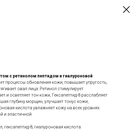
том с ретинолом пептидом и гиалуроновой
ет процессы обновления кожи, повышает упругость,
ягивает овал лица. Ретинол стимулирует
ет и осветляет тон кожи, Гексапептид-8 расслабляет
шая глубину морщин, улучшает тонус кожи,
роновая кислота увлажняет кожу на всех уровнях
й и эластичной.
л, гексапептид-8, гиалуроновая кислота.