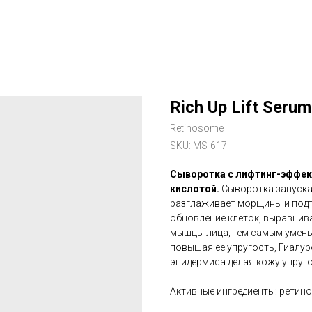
Rich Up Lift Serum
Retinosome
SKU:
MS-617
Сыворотка с лифтинг-эффек
кислотой.
Сыворотка запуска
разглаживает морщины и подт
обновление клеток, выравнива
мышцы лица, тем самым умень
повышая ее упругость, Гиалу
эпидермиса делая кожу упруго
Активные ингредиенты: ретино