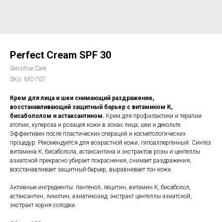
Perfect Cream SPF 30
Sensitive Care
SKU:
MC-707
Крем для лица и шеи снимающий раздражение,
восстанавливающий защитный барьер с витамином К,
бисабололом и астаксантином.
Крем для профилактики и терапии
атопии, купероза и розацея кожи в зонах лица, шеи и декольте.
Эффективен после пластических операций и косметологических
процедур. Рекомендуется для возрастной кожи, гипоаллергенный. Синтез
витамина К, бисаболола, астаксантина и экстрактов розы и центеллы
азиатской прекрасно убирает покраснения, снимает раздражения,
восстанавливает защитный барьер, выравнивает тон кожи.
Активные ингредиенты: пантенол, лецитин, витамин К, бисаболол,
астаксантин, ликопин, азиатикозид, экстракт центеллы азиатской,
экстракт корня солодки.