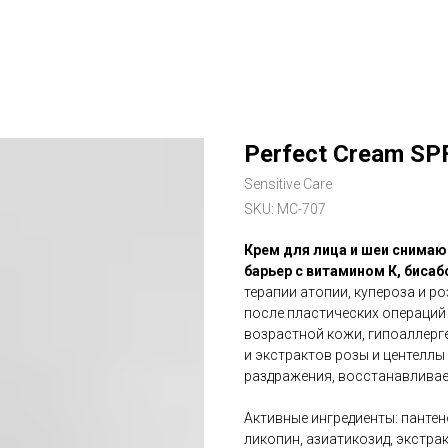
Perfect Cream SP
Sensitive Care
SKU:
MC-707
Крем для лица и шеи снима
барьер с витамином К, биса
терапии атопии, купероза и ро
после пластических операций 
возрастной кожи, гипоаллерге
и экстрактов розы и центеллы
раздражения, восстанавливае
Активные ингредиенты: пантен
ликопин, азиатикозид, экстрак