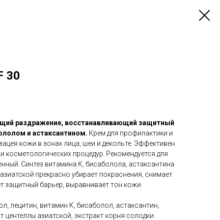
F 30
ющий раздражение, восстанавливающий защитный
бололом и астаксантином.
Крем для профилактики и
зацея кожи в зонах лица, шеи и декольте. Эффективен
и косметологических процедур. Рекомендуется для
нный. Синтез витамина К, бисаболола, астаксантина
 азиатской прекрасно убирает покраснения, снимает
т защитный барьер, выравнивает тон кожи.
ол, лецитин, витамин К, бисаболол, астаксантин,
т центеллы азиатской, экстракт корня солодки.